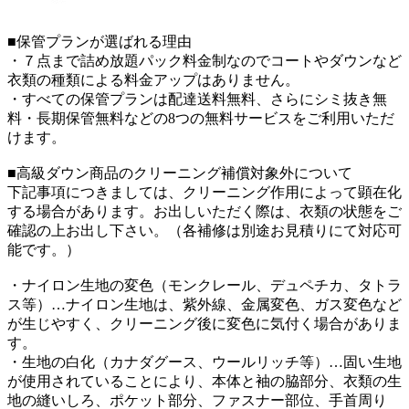
■保管プランが選ばれる理由
・７点まで詰め放題パック料金制なのでコートやダウンなど
衣類の種類による料金アップはありません。
・すべての保管プランは配達送料無料、さらにシミ抜き無
料・長期保管無料などの8つの無料サービスをご利用いただ
けます。
■高級ダウン商品のクリーニング補償対象外について
下記事項につきましては、クリーニング作用によって顕在化
する場合があります。お出しいただく際は、衣類の状態をご
確認の上お出し下さい。（各補修は別途お見積りにて対応可
能です。）
・ナイロン生地の変色（モンクレール、デュペチカ、タトラ
ス等）…ナイロン生地は、紫外線、金属変色、ガス変色など
が生じやすく、クリーニング後に変色に気付く場合がありま
す。
・生地の白化（カナダグース、ウールリッチ等）…固い生地
が使用されていることにより、本体と袖の脇部分、衣類の生
地の縫いしろ、ポケット部分、ファスナー部位、手首周り