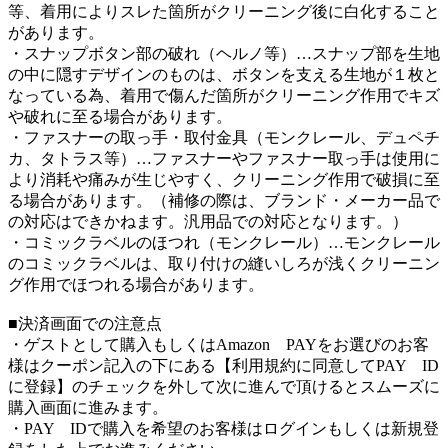
等、着用によりスレた箇所がクリーニング後に白化すること
があります。
・スナップボタン部の破れ（ヘルノ等）…スナップ部を生地
の中に隠すデザインのものは、ボタンを支える生地が１枚と
なっている為、着用で傷んだ箇所がクリーニング作用でキズ
や破れに至る場合があります。
・ファスナーの取っ手・取付金具（モンクレール、デュペチ
カ、タトラス等）…ファスナーやファスナー取っ手は使用に
より消耗や痛みが生じやすく、クリーニング作用で破損に至
る場合があります。（補修の際は、ブランド・メーカー品で
の対応はできかねます。汎用品での対応となります。）
・コミックラベルのほつれ（モンクレール）…モンクレール
のコミックラベルは、取り付けの縫いしろが浅くクリーニン
グ作用でほつれる場合があります。
■決済画面での注意点
・ゲストとして購入もしくはAmazon PAYをお選びのお客
様はクーポン記入の下にある【利用規約に同意してPAY ID
に登録】のチェックを外して次に進んで頂けるとスムーズに
購入画面に進みます。
・PAY IDで購入を希望のお客様はログインもしくは新規登