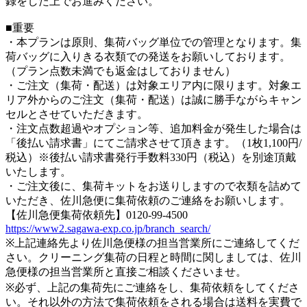
録をした上でお進みください。
■重要
・本プランは原則、集荷バッグ単位での管理となります。集
荷バッグに入りきる衣類での発送をお願いしております。
（プラン点数未満でも返金はしておりません）
・ご注文（集荷・配送）は対象エリア内に限ります。対象エ
リア外からのご注文（集荷・配送）は誠に勝手ながらキャン
セルとさせていただきます。
・注文点数超過やオプション等、追加料金が発生した場合は
「後払い請求書」にてご請求させて頂きます。（1枚1,100円/
税込）※後払い請求書発行手数料330円（税込）を別途頂戴
いたします。
・ご注文後に、集荷キットをお送りしますので衣類を詰めて
いただき、佐川急便に集荷依頼のご連絡をお願いします。
【佐川急便集荷依頼先】0120-99-4500
https://www2.sagawa-exp.co.jp/branch_search/
※上記連絡先より佐川急便様の担当営業所にご連絡してくだ
さい。クリーニング集荷の日程と時間に関しましては、佐川
急便様の担当営業所と直接ご相談くださいませ。
※必ず、上記の集荷先にご連絡をし、集荷依頼をしてくださ
い。それ以外の方法で集荷依頼をされる場合は送料を実費で