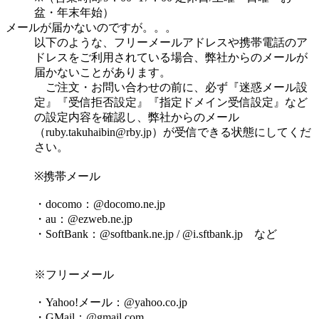
盆・年末年始）
メールが届かないのですが。。。
以下のような、フリーメールアドレスや携帯電話のア
ドレスをご利用されている場合、弊社からのメールが
届かないことがあります。
ご注文・お問い合わせの前に、必ず『迷惑メール設
定』『受信拒否設定』『指定ドメイン受信設定』など
の設定内容を確認し、弊社からのメール
（
ruby.takuhaibin@rby.jp
）が受信できる状態にしてくだ
さい。
※携帯メール
・docomo：@docomo.ne.jp
・au：@ezweb.ne.jp
・SoftBank：@softbank.ne.jp / @i.sftbank.jp など
※フリーメール
・Yahoo!メール：@yahoo.co.jp
・GMail：@gmail.com