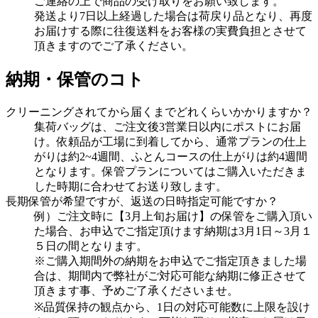
ご連絡の上で商品の受け取りをお願い致します。
発送より7日以上経過した場合は荷戻り品となり、再度
お届けする際に往復送料をお客様の実費負担とさせて
頂きますのでご了承ください。
納期・保管のコト
クリーニングされてから届くまでどれくらいかかりますか？
集荷バッグは、ご注文後3営業日以内にポストにお届
け。依頼品が工場に到着してから、通常プランの仕上
がりは約2~4週間、ふとんコースの仕上がりは約4週間
となります。保管プランについてはご購入いただきま
した時期に合わせてお送り致します。
長期保管が希望ですが、返送の日時指定可能ですか？
例）ご注文時に【3月上旬お届け】の保管をご購入頂い
た場合、お申込でご指定頂けます納期は3月1日～3月１
５日の間となります。
※ご購入期間外の納期をお申込でご指定頂きました場
合は、期間内で弊社がご対応可能な納期に修正させて
頂きます事、予めご了承くださいませ。
※品質保持の観点から、1日の対応可能数に上限を設け