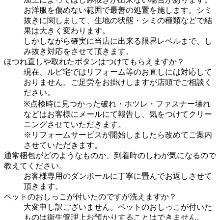
お洋服を傷めない範囲で最善の処置を施します。シミ
抜きに関しまして、生地の状態・シミの種類などで結
果は大きく変わります。
しかしながら確実に当店に出来る限界レベルまで、し
み抜き対応をさせて頂きます。
ほつれ直しや取れたボタンはつけてもらえますか？
現在、ルビ宅ではリフォーム等のお直しには対応して
おりません。ご足労をお掛けしますが店頭でご相談く
ださい。
※点検時に見つかった破れ・ホツレ・ファスナー壊れ
などはお客様にメールにて報告し、気をつけてクリー
ニングさせていただきます。
※リフォームサービスが開始しましたら改めてご案内
させていただきます。
通常梱包がどのようなものか、到着時のしわが気になるので
教えてください。
お客様専用のダンボールに丁寧に畳んでお返しさせて
頂きます。
ペットのおしっこが付いたのですが洗えますか？
大変申し訳ございません。ペットのおしっこが付いた
ものは衛生管理上お預かりすることはできません。