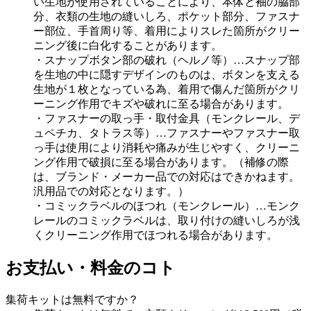
い生地が使用されていることにより、本体と袖の脇部
分、衣類の生地の縫いしろ、ポケット部分、ファスナ
ー部位、手首周り等、着用によりスレた箇所がクリー
ニング後に白化することがあります。
・スナップボタン部の破れ（ヘルノ等）…スナップ部
を生地の中に隠すデザインのものは、ボタンを支える
生地が１枚となっている為、着用で傷んだ箇所がクリ
ーニング作用でキズや破れに至る場合があります。
・ファスナーの取っ手・取付金具（モンクレール、デ
ュペチカ、タトラス等）…ファスナーやファスナー取
っ手は使用により消耗や痛みが生じやすく、クリーニ
ング作用で破損に至る場合があります。（補修の際
は、ブランド・メーカー品での対応はできかねます。
汎用品での対応となります。）
・コミックラベルのほつれ（モンクレール）…モンク
レールのコミックラベルは、取り付けの縫いしろが浅
くクリーニング作用でほつれる場合があります。
お支払い・料金のコト
集荷キットは無料ですか？