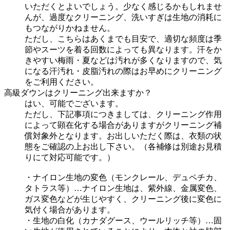
いただくとよいでしょう。少なく感じるかもしれませ
んが、過度なクリーニング、洗いすぎは生地の消耗に
もつながりかねません。
ただし、こちらはあくまでも目安で、適切な頻度は季
節やスーツを着る回数によっても異なります。汗をか
きやすい梅雨・夏などは汚れが多くなりますので、気
になる汗汚れ・皮脂汚れの際はお早めにクリーニング
をご利用ください。
高級ダウンはクリーニング出来ますか？
はい、可能でございます。
ただし、下記事項につきましては、クリーニング作用
によって顕在化する場合がありますがクリーニング補
償対象外となります。お出しいただく際は、衣類の状
態をご確認の上お出し下さい。（各補修は別途お見積
りにて対応可能です。）
・ナイロン生地の変色（モンクレール、デュペチカ、
タトラス等）…ナイロン生地は、紫外線、金属変色、
ガス変色などが生じやすく、クリーニング後に変色に
気付く場合があります。
・生地の白化（カナダグース、ウールリッチ等）…固