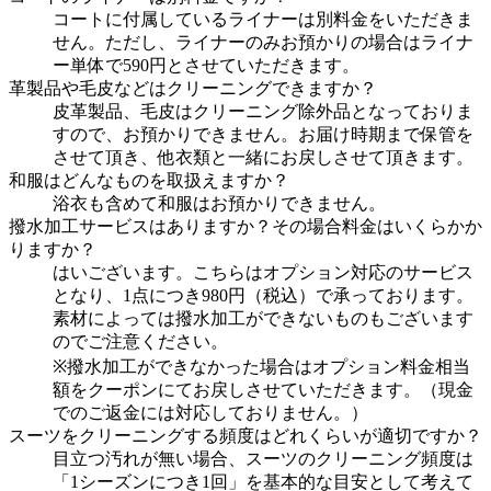
コートに付属しているライナーは別料金をいただきま
せん。ただし、ライナーのみお預かりの場合はライナ
ー単体で590円とさせていただきます。
革製品や毛皮などはクリーニングできますか？
皮革製品、毛皮はクリーニング除外品となっておりま
すので、お預かりできません。お届け時期まで保管を
させて頂き、他衣類と一緒にお戻しさせて頂きます。
和服はどんなものを取扱えますか？
浴衣も含めて和服はお預かりできません。
撥水加工サービスはありますか？その場合料金はいくらかか
りますか？
はいございます。こちらはオプション対応のサービス
となり、1点につき980円（税込）で承っております。
素材によっては撥水加工ができないものもございます
のでご注意ください。
※撥水加工ができなかった場合はオプション料金相当
額をクーポンにてお戻しさせていただきます。（現金
でのご返金には対応しておりません。）
スーツをクリーニングする頻度はどれくらいが適切ですか？
目立つ汚れが無い場合、スーツのクリーニング頻度は
「1シーズンにつき1回」を基本的な目安として考えて