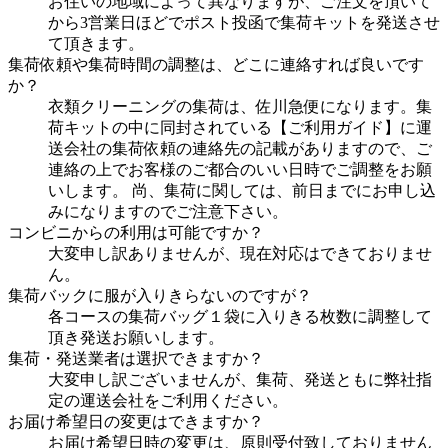
お住いの地域によって異なりますが、ご注文を頂いて
から3営業日ほどでポスト投函で集荷キットを発送させ
て頂きます。
集荷依頼や集荷時間の調整は、どこに連絡すれば良いです
か？
衣類クリーニングの集荷は、佐川急便になります。集
荷キットの中に同封されている【ご利用ガイド】に運
送会社の集荷依頼の連絡先の記載がありますので、ご
連絡の上でお客様のご都合のいい日時でご調整をお願
いします。 尚、集荷に関しては、前日までにお申し込
みになりますのでご注意下さい。
コンビニからの利用は可能ですか？
大変申し訳ありませんが、現在対応はできておりませ
ん。
集荷バックに服が入りきらないのですが？
各コースの集荷バッグ１袋に入りきる枚数に調整して
頂き発送お願いします。
集荷・発送業者は選択できますか？
大変申し訳ございませんが、集荷、発送ともに弊社指
定の運送会社をご利用ください。
お届け希望日の変更はできますか？
お届け希望日時の変更は、原則受付致しておりません