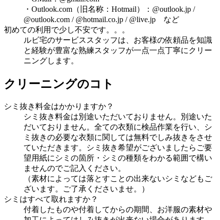
・Outlook.com（旧名称：Hotmail）：@outlook.jp /
@outlook.com / @hotmail.co.jp / @live.jp など
初めての利用で少し不安です。。。
ルビ宅のサービススタッフは、お客様の依頼品を知識
と経験が豊富な熟練スタッフが一点一点丁寧にクリー
ニングします。
クリーニングのコト
シミ抜き料金はかかりますか？
シミ抜き料金は別途いただいておりません。別途いた
だいておりません。全ての衣類に検品作業を行い、シ
ミ抜きの必要な衣類に関しては無料でしみ抜きをさせ
ていただきます。シミ抜き希望がございましたらご要
望用紙にシミの箇所・シミの種類をわかる範囲で構い
ませんのでご記入ください。
（素材によっては落とすことの出来ないシミなどもご
ざいます。ご了承くださいませ。）
シミはすべて取れますか？
付着したものや付着してからの期間、お洋服の素材や
加工によってはしみ抜きが出来ない場合があります。