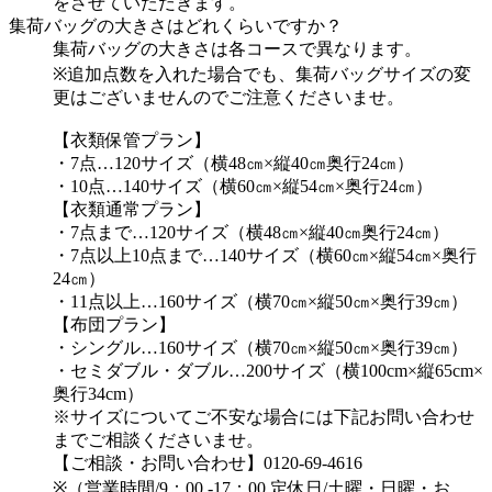
をさせていただきます。
集荷バッグの大きさはどれくらいですか？
集荷バッグの大きさは各コースで異なります。
※追加点数を入れた場合でも、集荷バッグサイズの変
更はございませんのでご注意くださいませ。
【衣類保管プラン】
・7点…120サイズ（横48㎝×縦40㎝奥行24㎝）
・10点…140サイズ（横60㎝×縦54㎝×奥行24㎝）
【衣類通常プラン】
・7点まで…120サイズ（横48㎝×縦40㎝奥行24㎝）
・7点以上10点まで…140サイズ（横60㎝×縦54㎝×奥行
24㎝）
・11点以上…160サイズ（横70㎝×縦50㎝×奥行39㎝）
【布団プラン】
・シングル…160サイズ（横70㎝×縦50㎝×奥行39㎝）
・セミダブル・ダブル…200サイズ（横100cm×縦65cm×
奥行34cm）
※サイズについてご不安な場合には下記お問い合わせ
までご相談くださいませ。
【ご相談・お問い合わせ】0120-69-4616
※（営業時間/9：00 -17：00 定休日/土曜・日曜・お